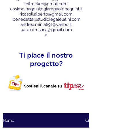
critrocker@gmail.com
cosimo.pagnini@giampaolopagnini.it
ricasoli.alberto@gmail.com
benedetta@studiolegalelatini.com
andrea.miniati91@yahoo.it
pardini.rosaria@gmail.com
a
Ti piace il nostro
progetto?
Home