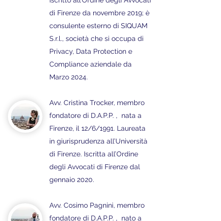
Iscritto all’Ordine degli Avvocati
di Firenze da novembre 2019; è
consulente esterno di SIQUAM
S.r.l., società che si occupa di
Privacy, Data Protection e
Compliance aziendale da
Marzo 2024.
Avv. Cristina Trocker,
membro
fondatore di D.A.P.P. , nata a
Firenze, il 12/6/1991. Laureata
in giurisprudenza all’Università
di Firenze. Iscritta all’Ordine
degli Avvocati di Firenze dal
gennaio 2020.
A
vv. Cosimo Pagnini, membro
fondatore di D.A.P.P. , nato a