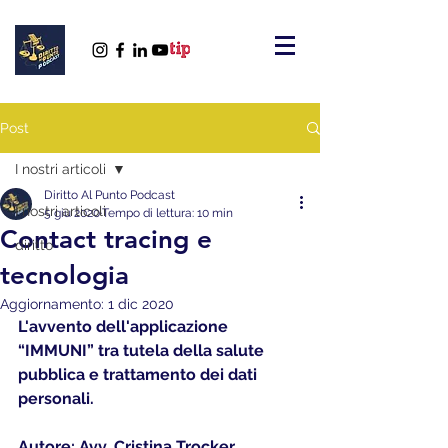
Post
I nostri articoli
Diritto Al Punto Podcast
I nostri articoli
5 giu 2020
Tempo di lettura: 10 min
Contact tracing e
diritto
tecnologia
Aggiornamento:
1 dic 2020
L'avvento dell'applicazione 
“IMMUNI” tra tutela della salute 
pubblica e trattamento dei dati 
personali.
Autore: 
Avv. Cristina Trocker 