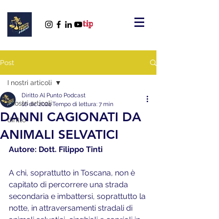
Post
I nostri articoli
Diritto Al Punto Podcast
I nostri articoli
16 dic 2024
Tempo di lettura: 7 min
DANNI CAGIONATI DA
diritto
ANIMALI SELVATICI
Autore: Dott. Filippo Tinti 
A chi, soprattutto in Toscana, non è 
capitato di percorrere una strada 
secondaria e imbattersi, soprattutto la 
notte, in attraversamenti stradali di 