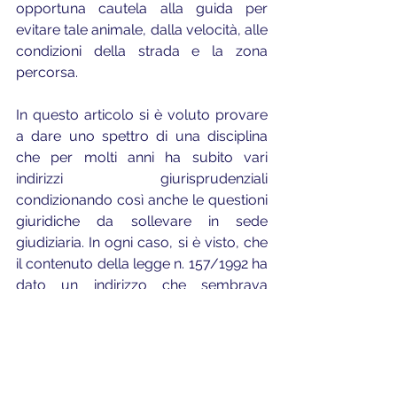
opportuna cautela alla guida per 
evitare tale animale, dalla velocità, alle 
condizioni della strada e la zona 
percorsa.
In questo articolo si è voluto provare 
a dare uno spettro di una disciplina 
che per molti anni ha subito vari 
indirizzi giurisprudenziali 
condizionando così anche le questioni 
giuridiche da sollevare in sede 
giudiziaria. In ogni caso, si è visto, che 
il contenuto della legge n. 157/1992 ha 
dato un indirizzo che sembrava 
pacifico su chi dovesse essere la 
figura responsabile per tale 
fattispecie, ma che in realtà si è andata 
a scontrare sulla questione di diritto di 
applicabilità di una disciplina o l’altra, 