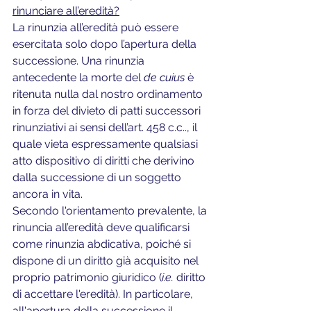
rinunciare all’eredità?
La rinunzia all’eredità può essere 
esercitata solo dopo l’apertura della 
successione. Una rinunzia 
antecedente la morte del 
de cuius
 è 
ritenuta nulla dal nostro ordinamento 
in forza del divieto di patti successori 
rinunziativi ai sensi dell’art. 458 c.c.., il 
quale vieta espressamente qualsiasi 
atto dispositivo di diritti che derivino 
dalla successione di un soggetto 
ancora in vita.
Secondo l'orientamento prevalente, la 
rinuncia all’eredità deve qualificarsi 
come rinunzia abdicativa, poiché si 
dispone di un diritto già acquisito nel 
proprio patrimonio giuridico (
i.e.
 diritto 
di accettare l'eredità). In particolare, 
all'apertura della successione il 