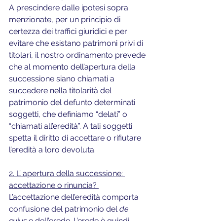
A prescindere dalle ipotesi sopra 
menzionate, per un principio di 
certezza dei traffici giuridici e per 
evitare che esistano patrimoni privi di 
titolari, il nostro ordinamento prevede 
che al momento dell’apertura della 
successione siano chiamati a 
succedere nella titolarità del 
patrimonio del defunto determinati 
soggetti, che definiamo “delati” o 
“chiamati all’eredità”. A tali soggetti 
spetta il diritto di accettare o rifiutare 
l’eredità a loro devoluta.
2. L’ apertura della successione: 
accettazione o rinuncia? 
L’accettazione dell’eredità comporta 
confusione del patrimonio del 
de 
cuius
 e dell’erede. L’erede è quindi 