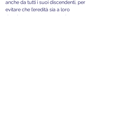
anche da tutti i suoi discendenti, per 
evitare che l’eredità sia a loro 
devoluta per rappresentazione e, 
pertanto, debbano essere loro a 
pagare.
Nelle successioni testamentarie 
invece, ai sensi dell’art. 523 c.c., la 
devoluzione avviene prioritariamente 
a favore del sostituito se previsto dal 
testatore; in subordine, l’eredità è 
devoluta per rappresentazione; se 
non opera neanche la 
rappresentazione, opera 
l’accrescimento delle altre quote 
ereditarie a favore degli altri coeredi. 
Qualora, infine, non operi né la 
sostituzione, né la rappresentazione, 
né l’accrescimento, la quota ereditaria 
è devoluta agli eredi legittimi.