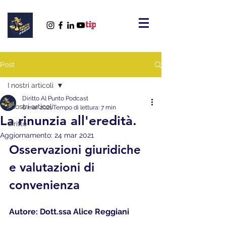
Post
I nostri articoli
Diritto Al Punto Podcast
I nostri articoli
6 mar 2021
Tempo di lettura: 7 min
La rinunzia all'eredità.
diritto
Aggiornamento:
24 mar 2021
Osservazioni giuridiche 
e valutazioni di 
convenienza
Autore: Dott.ssa Alice Reggiani