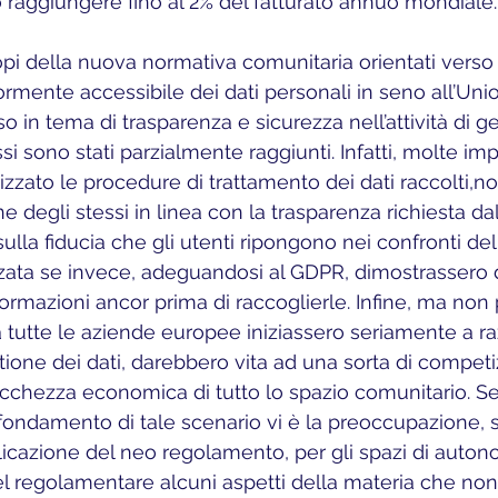
raggiungere fino al 2% del fatturato annuo mondiale.
rmente accessibile dei dati personali in seno all’Un
 in tema di trasparenza e sicurezza nell’attività di g
si sono stati parzialmente raggiunti. Infatti, molte im
zzato le procedure di trattamento dei dati raccolti,n
 degli stessi in linea con la trasparenza richiesta da
 sulla fiducia che gli utenti ripongono nei confronti de
zata se invece, adeguandosi al GDPR, dimostrassero di
formazioni ancor prima di raccoglierle. Infine, ma non
 tutte le aziende europee iniziassero seriamente a raz
tione dei dati, darebbero vita ad una sorta di competiz
cchezza economica di tutto lo spazio comunitario. S
fondamento di tale scenario vi è la preoccupazione, se
plicazione del neo regolamento, per gli spazi di autono
el regolamentare alcuni aspetti della materia che non