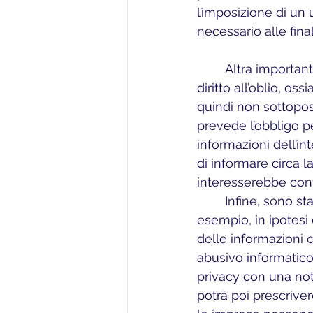
l’imposizione di un
necessario alle final
	Altra importante novità della neo normativa è, senza dubbio, la codificazione del 
diritto all’oblio, os
quindi non sottopost
prevede l’obbligo p
informazioni dell’in
di informare circa la
interesserebbe conti
	Infine, sono stati previsti nuovi strumenti difensivi a favore dell’utente, che, ad 
esempio, in ipotesi 
delle informazioni 
abusivo informatico
privacy con una noti
potrà poi prescrive