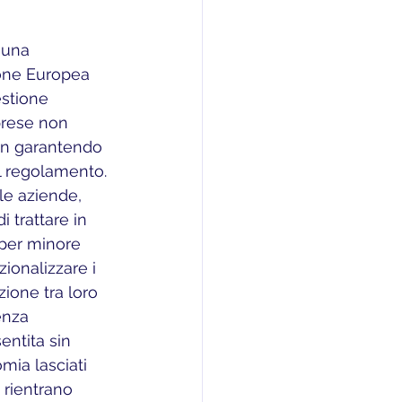
 
ione Europea 
estione 
prese non 
on garantendo 
l regolamento. 
lle aziende, 
 trattare in 
 per minore 
ionalizzare i 
ione tra loro 
enza 
ntita sin 
mia lasciati 
 rientrano 