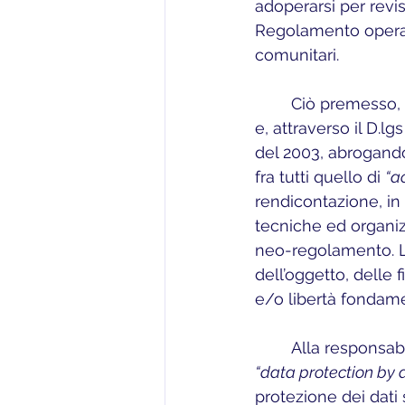
adoperarsi per revis
Regolamento opera 
comunitari.
	Ciò premesso, anche l’Italia si è dovuta adeguare alla neo-normativa comunitaria 
e, attraverso il D.l
del 2003, abrogando 
fra tutti quello di 
“ac
rendicontazione, in 
tecniche ed organiz
neo-regolamento. La
dell’oggetto, delle f
e/o libertà fondamen
	Alla responsabi
“data protection by 
protezione dei dati 