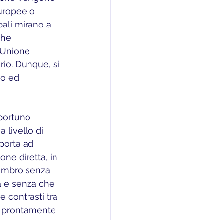
uropee o 
ipali mirano a 
che 
l’Unione 
rio. Dunque, si 
do ed 
 livello di 
porta ad 
one diretta, in 
membro senza 
a e senza che 
 contrasti tra 
rà prontamente 