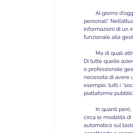
	Al giorno d'oggi si sente correntemente parlare di “diritto alla protezione dei dati 
personali”. Nell’attu
informazioni di un i
funzionale alla gest
	Ma di quali at
Di tutte quelle azie
o professionale gest
necessità di avere u
esempio, tutti i “so
piattaforme pubbliche
	In quanti però, navigando su Internet, quando un sito web riporta un’informativa 
circa le modalità di
automatico sul tast