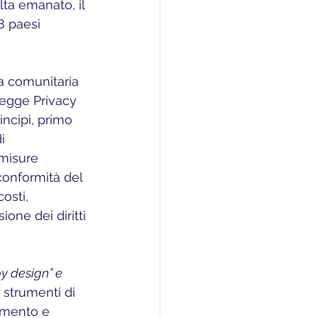
lta emanato, il 
 paesi 
Legge Privacy 
ncipi, primo 
i 
 misure 
conformità del 
osti, 
ione dei diritti 
y design” e 
 strumenti di 
tamento e 