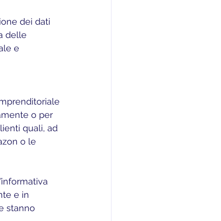
a delle 
ale e 
imprenditoriale 
ttamente o per 
enti quali, ad 
azon o le 
te e in 
e stanno 