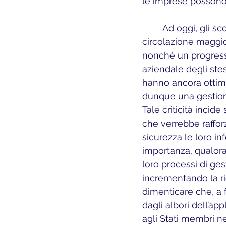
le imprese possono 
	Ad oggi, gli scopi della nuova normativa comunitaria orientati verso una 
circolazione maggio
nonché un progresso
aziendale degli stes
hanno ancora ottimi
dunque una gestione
Tale criticità incide
che verrebbe raffor
sicurezza le loro in
importanza, qualora
loro processi di ges
incrementando la ri
dimenticare che, a 
dagli albori dell’ap
agli Stati membri n