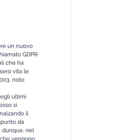
chiamato GDPR 
li che ha 
ero vita le 
2003, noto 
egli ultimi 
esso si 
nalzando il 
l punto da 
, dunque, nel 
io che vengono 