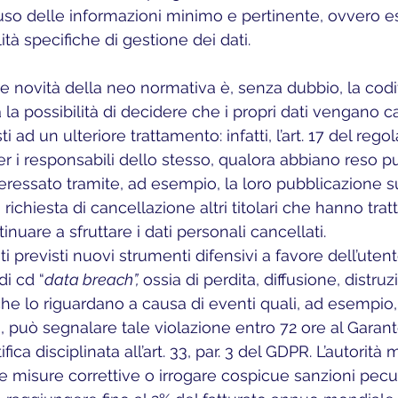
 uso delle informazioni minimo e pertinente, ovvero 
ità specifiche di gestione dei dati. 
sia la possibilità di decidere che i propri dati vengano c
i ad un ulteriore trattamento: infatti, l’art. 17 del reg
er i responsabili dello stesso, qualora abbiano reso p
teressato tramite, ad esempio, la loro pubblicazione s
 richiesta di cancellazione altri titolari che hanno tratt
nuare a sfruttare i dati personali cancellati.
di cd “
data breach”, 
ossia di perdita, diffusione, distru
che lo riguardano a causa di eventi quali, ad esempio
, può segnalare tale violazione entro 72 ore al Garant
fica disciplinata all’art. 33, par. 3 del GDPR. L’autorit
re misure correttive o irrogare cospicue sanzioni pecu