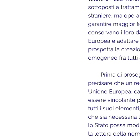
sottoposti a tratta
straniere, ma operant
garantire maggior f
conservano i loro da
Europea e adattare 
prospetta la creazi
omogeneo fra tutti g
	Prima di proseguire nella disamina del tema che qui interessa, è opportuno 
precisare che un re
Unione Europea, car
essere vincolante pe
tutti i suoi element
che sia necessaria 
lo Stato possa modif
la lettera della no