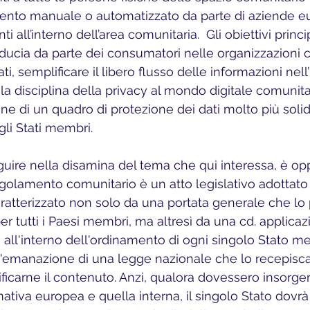
mento manuale o automatizzato da parte di aziende e
i all’interno dell’area comunitaria.  Gli obiettivi princ
iducia da parte dei consumatori nelle organizzazioni 
ti, semplificare il libero flusso delle informazioni nel
la disciplina della privacy al mondo digitale comunita
one di un quadro di protezione dei dati molto più soli
li Stati membri. 
golamento comunitario è un atto legislativo adottato a
atterizzato non solo da una portata generale che lo 
r tutti i Paesi membri, ma altresì da una cd. applicazi
i, all'interno dell'ordinamento di ogni singolo Stato 
l'emanazione di una legge nazionale che lo recepisc
icarne il contenuto. Anzi, qualora dovessero insorgere
rmativa europea e quella interna, il singolo Stato dov