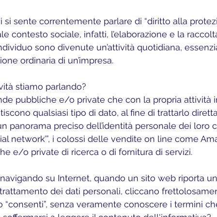
ale contesto sociale, infatti, l’elaborazione e la raccolt
ndividuo sono divenute un’attività quotidiana, essenzi
ione ordinaria di un’impresa.
tività stiamo parlando? 
nde pubbliche e/o private che con la propria attività 
iscono qualsiasi tipo di dato, al fine di trattarlo dire
n panorama preciso dell’identità personale dei loro cli
cial network’”, i colossi delle vendite on line come Am
 e/o private di ricerca o di fornitura di servizi.  
 trattamento dei dati personali, cliccano frettolosamen
o “consenti”, senza veramente conoscere i termini ch