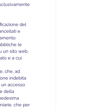
esclusivamente 
ancellati e 
olamento 
ubbliche le 
u un sito web, 
ato e a cui 
zione indebita 
, un accesso 
e della 
à medesima 
niarie, che per 