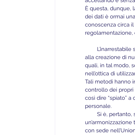
accettando e senza 
È questa, dunque, l
dei dati è ormai una
conoscenza circa il
regolamentazione, 
	L’inarrestabile sviluppo della tecnologia avvenuto negli ultimi anni ha condotto 
alla creazione di nu
quali, in tal modo, 
nell’ottica di utiliz
Tali metodi hanno i
controllo dei propri
così dire “spiato” a
personale. 
	Si è, pertanto, sentita la necessità di una riforma in materia, al fine di prevedere 
un’armonizzazione tr
con sede nell’Union