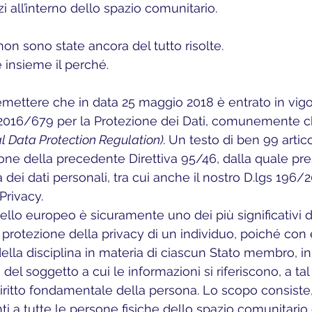
zi all’interno dello spazio comunitario. 
à non sono state ancora del tutto risolte.
 insieme il perché.
2016/679 per la Protezione dei Dati, comunemente 
l Data Protection Regulation). 
Un testo di ben 99 artico
one della precedente Direttiva 95/46, dalla quale pres
a dei dati personali, tra cui anche il nostro D.lgs 196/
Privacy.
vello europeo è sicuramente uno dei più significativi d
 protezione della privacy di un individuo, poiché con 
e della disciplina in materia di ciascun Stato membro, in
e del soggetto a cui le informazioni si riferiscono, a ta
ritto fondamentale della persona. Lo scopo consiste
enti a tutte le persone fisiche dello spazio comunitar