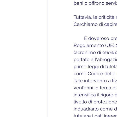
beni o offrono servi
Tuttavia, le criticit
Cerchiamo di capire
	È doveroso premettere che in data 25 maggio 2018 è entrato in vigore un nuovo 
Regolamento (UE) 
(acronimo di 
Genera
portato all'abrogazi
prime leggi di tutel
come Codice della 
Tale intervento a li
vent’anni in tema di
intensifica il rigor
livello di protezion
inquadrarlo come di
tutelare i dati iner