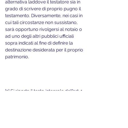
alternativa laddove il testatore sia in 
grado di scrivere di proprio pugno il 
testamento. Diversamente, nei casi in 
cui tali circostanze non sussistano, 
sarà opportuno rivolgersi al notaio o 
ad uno degli altri pubblici ufficiali 
sopra indicati al fine di definire la 
destinazione desiderata per il proprio 
patrimonio.
[1] Si riporta il testo integrale dell’art. 1 
L. n. 89/1913: 
«
I notari sono ufficiali pubblici istituiti per 
ricevere gli atti tra vivi e di ultima 
volontà, attribuire loro pubblica fede, 
conservarne il deposito, rilasciarne le 