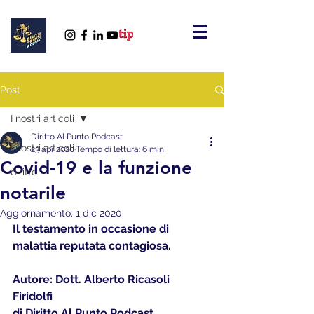
Post
I nostri articoli
Diritto Al Punto Podcast
I nostri articoli
23 apr 2020
Tempo di lettura: 6 min
Covid-19 e la funzione
diritto
notarile
Aggiornamento:
1 dic 2020
Il testamento in occasione di 
malattia reputata contagiosa.
Autore: Dott. Alberto Ricasoli 
Firidolfi
di Diritto Al Punto Podcast