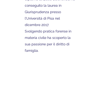
conseguito la laurea in
Giurisprudenza presso
l’Università di Pisa nel
dicembre 2017.
Svolgendo pratica forense in
materia civile ha scoperto la
sua passione per il diritto di
famiglia.
Contatti
info@dirittoalpunto.it
consulenza@dirittoalpunto.it
giandomenicosita@gmail.com