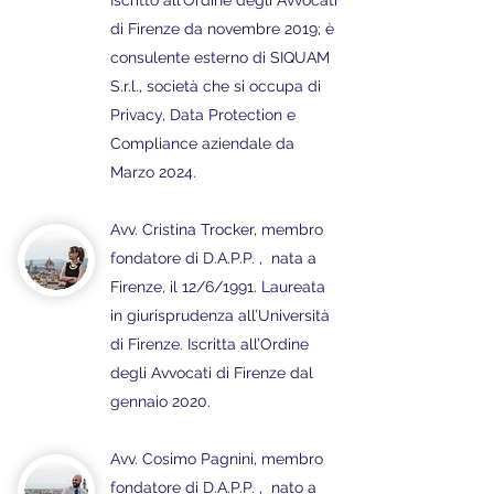
Iscritto all’Ordine degli Avvocati
di Firenze da novembre 2019; è
consulente esterno di SIQUAM
S.r.l., società che si occupa di
Privacy, Data Protection e
Compliance aziendale da
Marzo 2024.
Avv. Cristina Trocker,
membro
fondatore di D.A.P.P. , nata a
Firenze, il 12/6/1991. Laureata
in giurisprudenza all’Università
di Firenze. Iscritta all’Ordine
degli Avvocati di Firenze dal
gennaio 2020.
A
vv. Cosimo Pagnini, membro
fondatore di D.A.P.P. , nato a