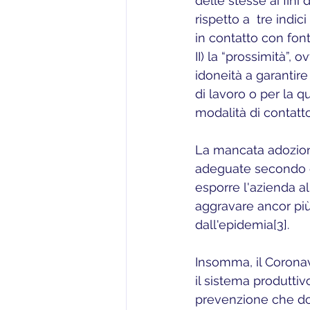
delle stesse ai fini
rispetto a  tre indic
in contatto con font
II) la “prossimità”, 
idoneità a garantire
di lavoro o per la qu
modalità di contatto
La mancata adozione
adeguate secondo qu
esporre l'azienda al
aggravare ancor più 
dall'epidemia[3]. 
Insomma, il Coronav
il sistema produttiv
prevenzione che do