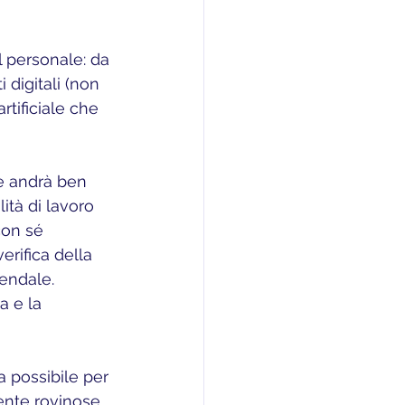
 personale: da 
 digitali (non 
artificiale che 
he andrà ben 
ità di lavoro 
con sé 
erifica della 
iendale. 
a e la 
ia possibile per 
ente rovinose. 