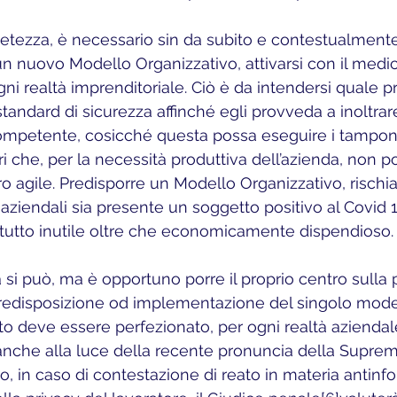
letezza, è necessario sin da subito e contestualmente
un nuovo Modello Organizzativo, attivarsi con il medic
gni realtà imprenditoriale. Ciò è da intendersi quale 
andard di sicurezza affinché egli provveda a inoltrar
competente, cosicché questa possa eseguire i tampon
ori che, per la necessità produttiva dell’azienda, non p
oro agile. Predisporre un Modello Organizzativo, risch
li aziendali sia presente un soggetto positivo al Covid
 tutto inutile oltre che economicamente dispendioso. 
a si può, ma è opportuno porre il proprio centro sulla
predisposizione od implementazione del singolo mode
to deve essere perfezionato, per ogni realtà aziendal
nche alla luce della recente pronuncia della Suprem
o, in caso di contestazione di reato in materia antinfo