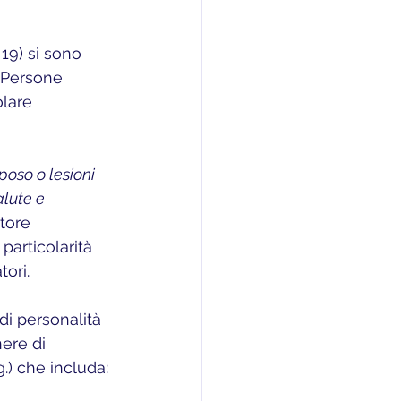
19) si sono 
e Persone 
olare 
poso o lesioni 
lute e 
itore 
particolarità 
tori.
di personalità 
nere di 
.) che includa: