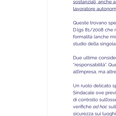
sostanziali, anche a
lavoratore autonomo
Queste trovano speci
D.lgs 81/2008 che 
formalità (anche min
studio della singola 
Due ultime consider
“responsabilità”. Q
all’impresa, ma altre
Un ruolo delicato sp
Sindacale ove previs
di controllo sull’os
verifiche 
ad hoc
 sul
sicurezza sui luoghi