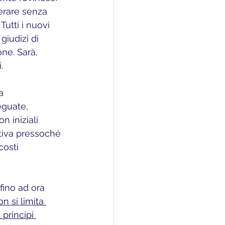
erare senza 
Tutti i nuovi 
giudizi di 
ne. Sarà, 
.
a 
eguate, 
on iniziali 
ativa pressoché 
costi 
fino ad ora 
on si limita 
principi 