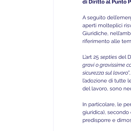
di Diritto al Punto
A seguito dell’emerg
aperti molteplici ri
Giuridiche, nell’amb
riferimento alle tem
L’art 25 
septies
 del D
gravi o gravissime c
sicurezza sul lavoro
”
l’adozione di tutte 
del lavoro, sono nece
In particolare, le p
giuridica), secondo 
predisporre e dimost