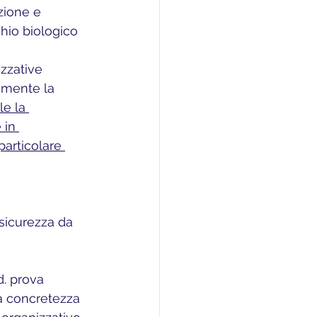
zione e 
chio biologico 
zzative 
amente la 
e la 
 in 
particolare 
 sicurezza da 
d. prova 
la concretezza 